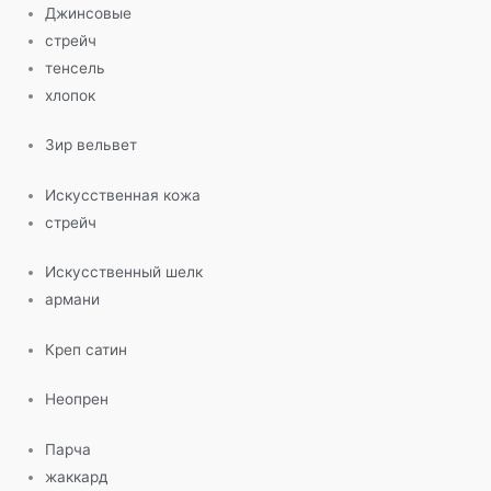
Джинсовые
стрейч
тенсель
хлопок
Зир вельвет
Искусственная кожа
стрейч
Искусственный шелк
армани
Креп сатин
Неопрен
Парча
жаккард