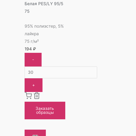
Белая PES/LY 95/5
75
95% полиэстер, 5%
лайкра
75 г/м²
194
₽
-
+
Заказать
образцы