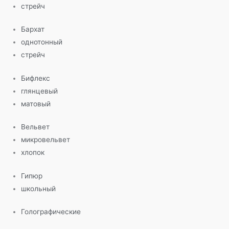
стрейч
Бархат
однотонный
стрейч
Бифлекс
глянцевый
матовый
Вельвет
микровельвет
хлопок
Гипюр
школьный
Голографические