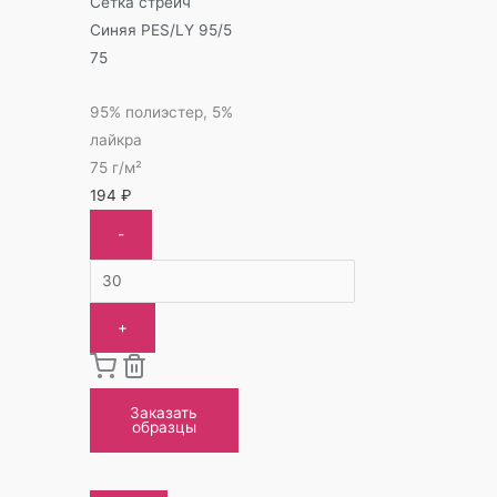
Сетка стрейч
Синяя PES/LY 95/5
75
95% полиэстер, 5%
лайкра
75 г/м²
194
₽
-
+
Заказать
образцы