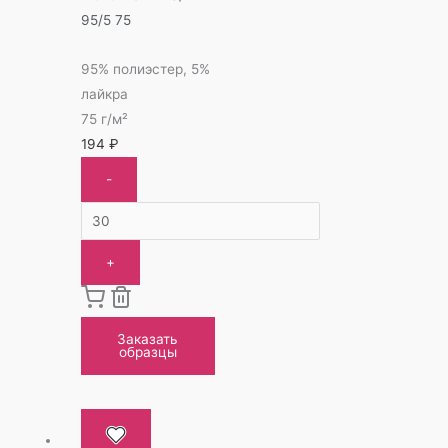
95/5 75
95% полиэстер, 5%
лайкра
75 г/м²
194
₽
-
+
Заказать
образцы