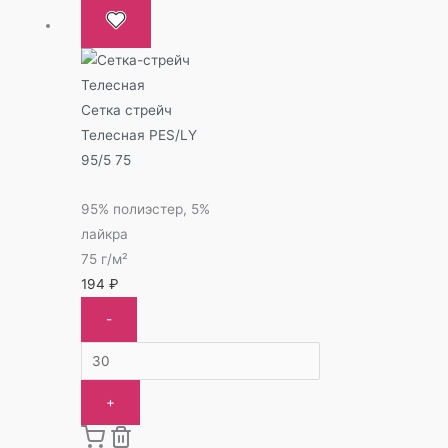
Сетка стрейч
Телесная PES/LY
95/5 75
95% полиэстер, 5%
лайкра
75 г/м²
194
₽
-
+