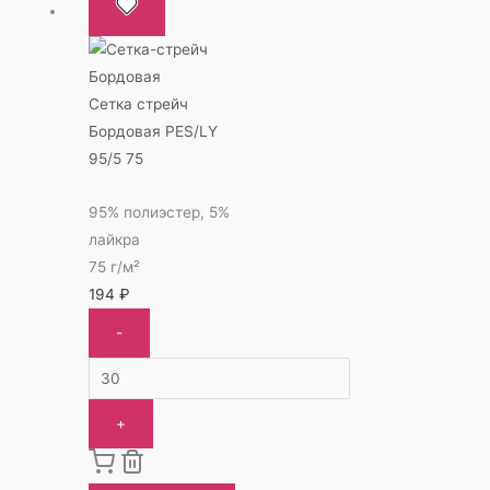
Сетка стрейч
Бордовая PES/LY
95/5 75
95% полиэстер, 5%
лайкра
75 г/м²
194
₽
-
+