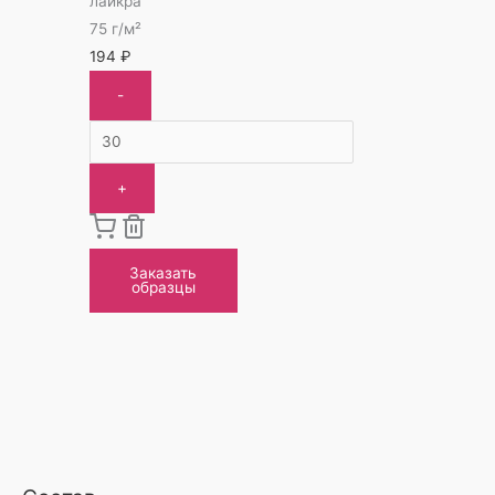
лайкра
75 г/м²
194
₽
-
+
Заказать
образцы