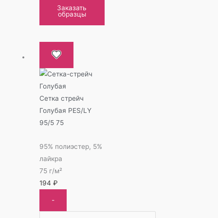
Заказать
образцы
Сетка стрейч
Голубая PES/LY
95/5 75
95% полиэстер, 5%
лайкра
75 г/м²
194
₽
-