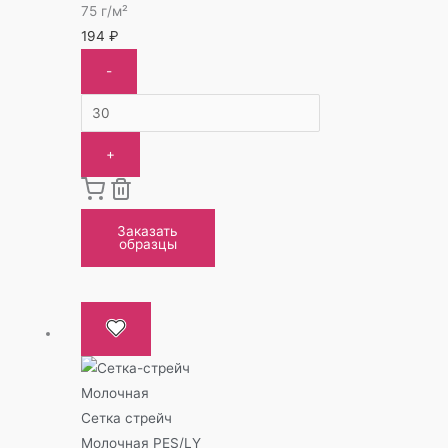
75 г/м²
194
₽
-
+
Заказать
образцы
Сетка стрейч
Молочная PES/LY