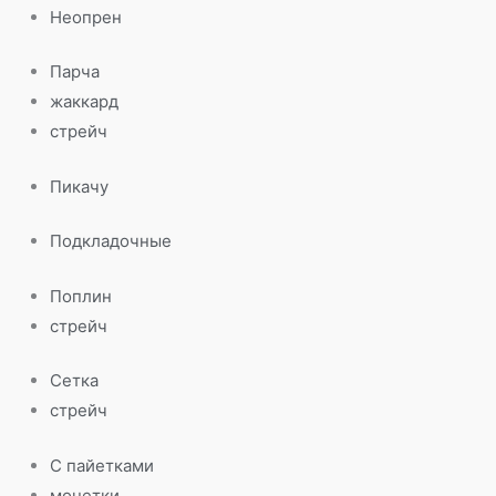
Неопрен
Парча
жаккард
стрейч
Пикачу
Подкладочные
Поплин
стрейч
Сетка
стрейч
С пайетками
монетки