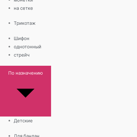
на сетке
Трикотаж
Шифон
однотонный
стрейч
По назначению
Детские
Для бандан