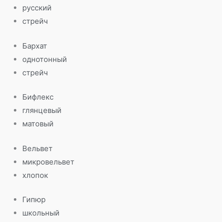
русский
стрейч
Бархат
однотонный
стрейч
Бифлекс
глянцевый
матовый
Вельвет
микровельвет
хлопок
Гипюр
школьный