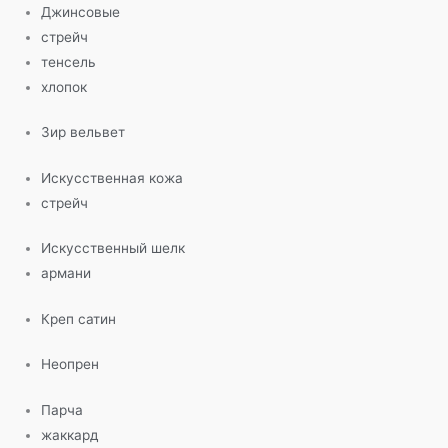
Джинсовые
стрейч
тенсель
хлопок
Зир вельвет
Искусственная кожа
стрейч
Искусственный шелк
армани
Креп сатин
Неопрен
Парча
жаккард