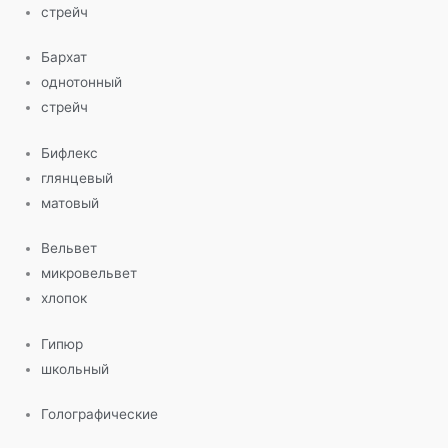
стрейч
Бархат
однотонный
стрейч
Бифлекс
глянцевый
матовый
Вельвет
микровельвет
хлопок
Гипюр
школьный
Голографические