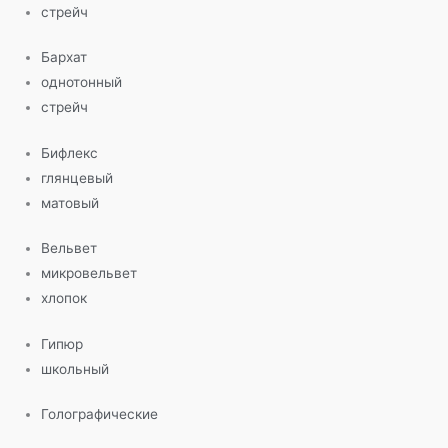
стрейч
Бархат
однотонный
стрейч
Бифлекс
глянцевый
матовый
Вельвет
микровельвет
хлопок
Гипюр
школьный
Голографические