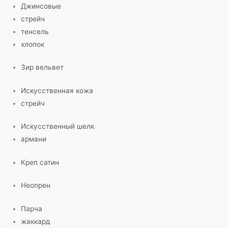
Джинсовые
стрейч
тенсель
хлопок
Зир вельвет
Искусственная кожа
стрейч
Искусственный шелк
армани
Креп сатин
Неопрен
Парча
жаккард