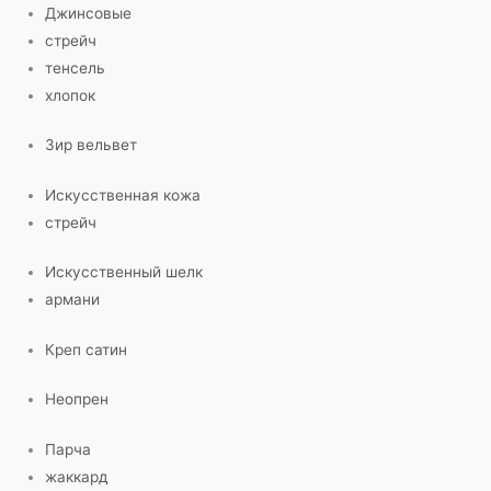
Джинсовые
стрейч
тенсель
хлопок
Зир вельвет
Искусственная кожа
стрейч
Искусственный шелк
армани
Креп сатин
Неопрен
Парча
жаккард