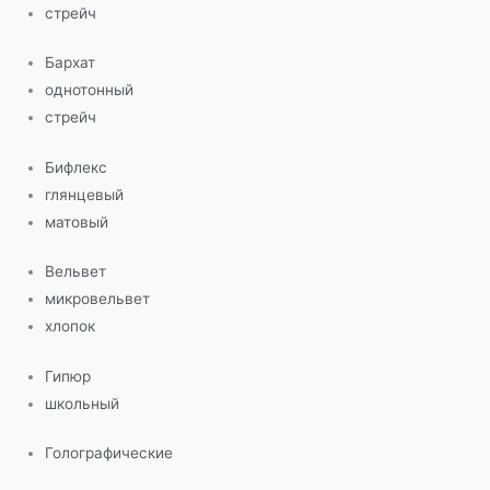
стрейч
Бархат
однотонный
стрейч
Бифлекс
глянцевый
матовый
Вельвет
микровельвет
хлопок
Гипюр
школьный
Голографические