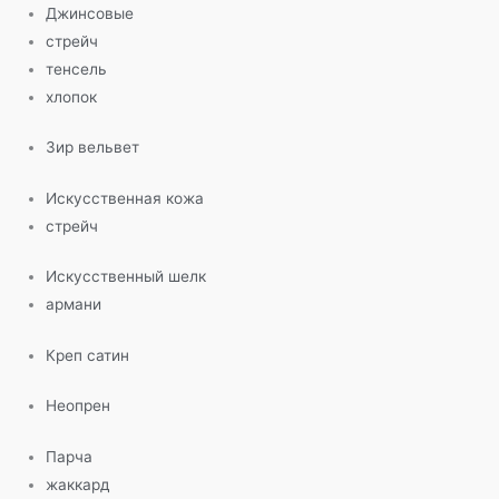
Джинсовые
стрейч
тенсель
хлопок
Зир вельвет
Искусственная кожа
стрейч
Искусственный шелк
армани
Креп сатин
Неопрен
Парча
жаккард