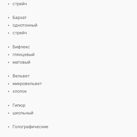
стрейч
Бархат
однотонный
стрейч
Бифлекс
глянцевый
матовый
Вельвет
микровельвет
хлопок
Гипюр
школьный
Голографические