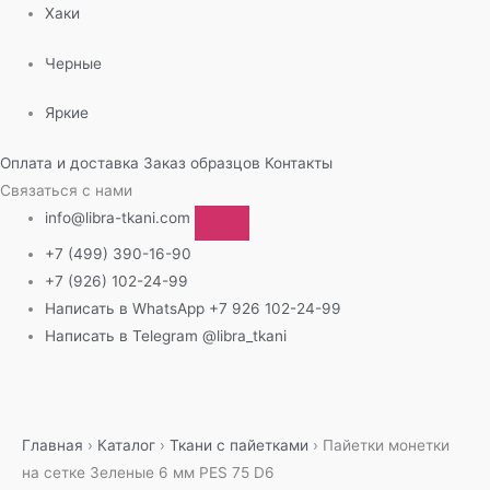
Хаки
Черные
Яркие
Оплата и доставка
Заказ образцов
Контакты
Связаться с нами
info@libra-tkani.com
+7 (499) 390-16-90
+7 (926) 102-24-99
Написать в WhatsApp
+7 926 102-24-99
Написать в Telegram
@libra_tkani
Перейти
к
содержимому
Главная
›
Каталог
›
Ткани с пайетками
›
Пайетки монетки
на сетке Зеленые 6 мм PES 75 D6