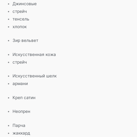
Джинсовые
стрейч
тенсель
хлопок
Зир вельвет
Искусственная кожа
стрейч
Искусственный шелк
армани
Креп сатин
Неопрен
Парча
жаккард