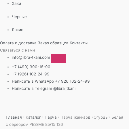
Хаки
Черные
Яркие
Оплата и доставка
Заказ образцов
Контакты
Связаться с нами
info@libra-tkani.com
+7 (499) 390-16-90
+7 (926) 102-24-99
Написать в WhatsApp
+7 926 102-24-99
Написать в Telegram
@libra_tkani
Перейти
к
содержимому
Главная
›
Каталог
›
Парча
›
Парча жаккард «Огурцы» Белая
с серебром PES/ME 85/15 126