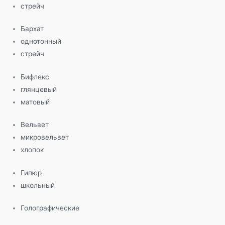
стрейч
Бархат
однотонный
стрейч
Бифлекс
глянцевый
матовый
Вельвет
микровельвет
хлопок
Гипюр
школьный
Голографические