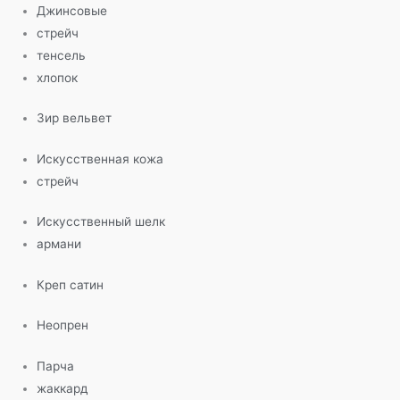
Джинсовые
стрейч
тенсель
хлопок
Зир вельвет
Искусственная кожа
стрейч
Искусственный шелк
армани
Креп сатин
Неопрен
Парча
жаккард