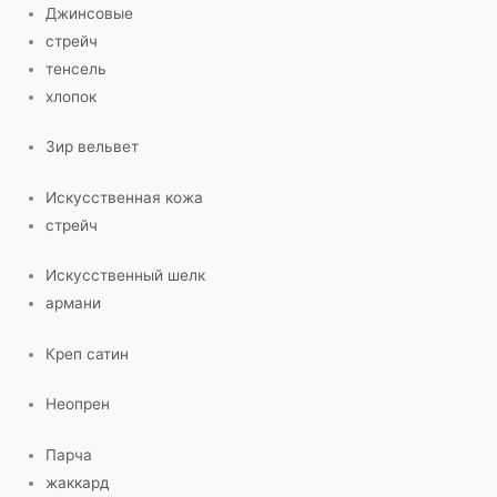
Джинсовые
стрейч
тенсель
хлопок
Зир вельвет
Искусственная кожа
стрейч
Искусственный шелк
армани
Креп сатин
Неопрен
Парча
жаккард