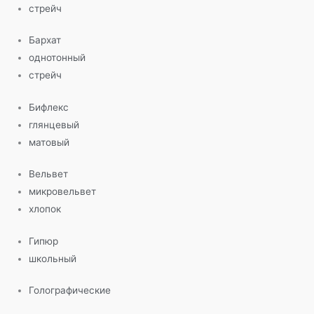
стрейч
Бархат
однотонный
стрейч
Бифлекс
глянцевый
матовый
Вельвет
микровельвет
хлопок
Гипюр
школьный
Голографические