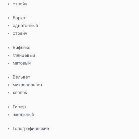
стрейч
Бархат
однотонный
стрейч
Бифлекс
глянцевый
матовый
Вельвет
микровельвет
хлопок
Гипюр
школьный
Голографические