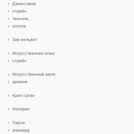
Джинсовые
стрейч
тенсель
хлопок
Зир вельвет
Искусственная кожа
стрейч
Искусственный шелк
армани
Креп сатин
Неопрен
Парча
жаккард