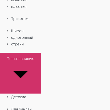
на сетке
Трикотаж
Шифон
однотонный
стрейч
По назначению
Детские
Для бандан