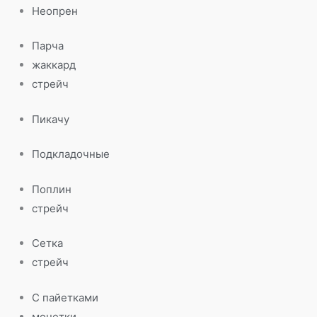
Неопрен
Парча
жаккард
стрейч
Пикачу
Подкладочные
Поплин
стрейч
Сетка
стрейч
С пайетками
монетки