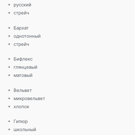
русский
стрейч
Бархат
однотонный
стрейч
Бифлекс
глянцевый
матовый
Вельвет
микровельвет
хлопок
Гипюр
школьный