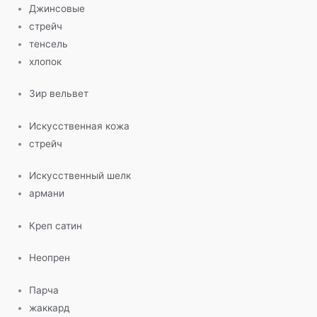
Джинсовые
стрейч
тенсель
хлопок
Зир вельвет
Искусственная кожа
стрейч
Искусственный шелк
армани
Креп сатин
Неопрен
Парча
жаккард