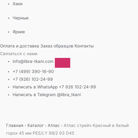
Хаки
Черные
Яркие
Оплата и доставка
Заказ образцов
Контакты
Связаться с нами
info@libra-tkani.com
+7 (499) 390-16-90
+7 (926) 102-24-99
Написать в WhatsApp
+7 926 102-24-99
Написать в Telegram
@libra_tkani
Перейти
к
содержимому
Главная
›
Каталог
›
Атлас
›
Атлас стрейч Красный в белый
горох 45 мм PES/LY 98/2 93 D45