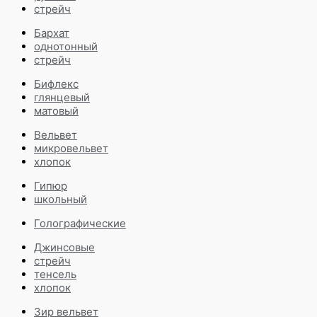
стрейч
Бархат
однотонный
стрейч
Бифлекс
глянцевый
матовый
Вельвет
микровельвет
хлопок
Гипюр
школьный
Голографические
Джинсовые
стрейч
тенсель
хлопок
Зир вельвет