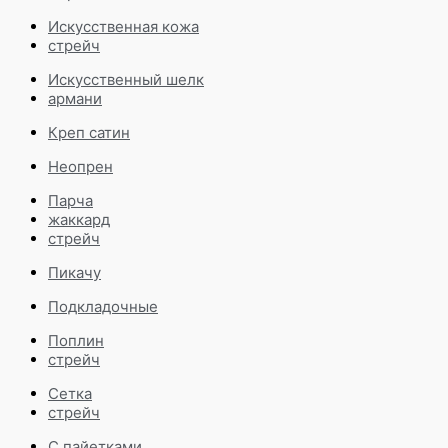
Искусственная кожа
стрейч
Искусственный шелк
армани
Креп сатин
Неопрен
Парча
жаккард
стрейч
Пикачу
Подкладочные
Поплин
стрейч
Сетка
стрейч
С пайетками