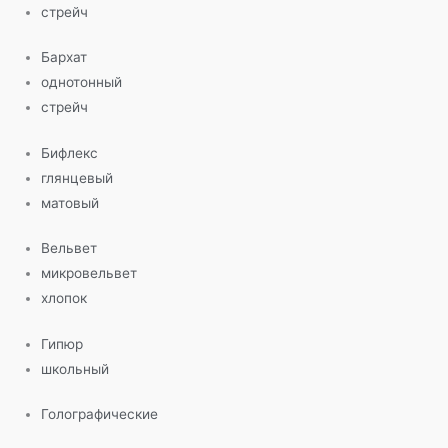
стрейч
Бархат
однотонный
стрейч
Бифлекс
глянцевый
матовый
Вельвет
микровельвет
хлопок
Гипюр
школьный
Голографические