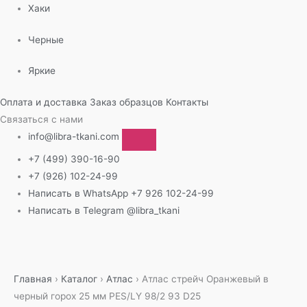
Хаки
Черные
Яркие
Оплата и доставка
Заказ образцов
Контакты
Связаться с нами
info@libra-tkani.com
+7 (499) 390-16-90
+7 (926) 102-24-99
Написать в WhatsApp
+7 926 102-24-99
Написать в Telegram
@libra_tkani
Перейти
к
содержимому
Главная
›
Каталог
›
Атлас
›
Атлас стрейч Оранжевый в
черный горох 25 мм PES/LY 98/2 93 D25