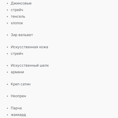
Джинсовые
стрейч
тенсель
хлопок
Зир вельвет
Искусственная кожа
стрейч
Искусственный шелк
армани
Креп сатин
Неопрен
Парча
жаккард