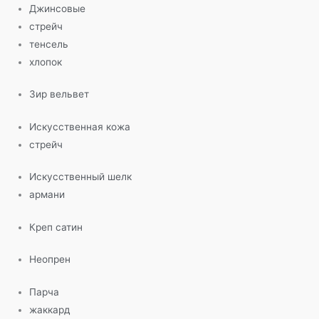
Джинсовые
стрейч
тенсель
хлопок
Зир вельвет
Искусственная кожа
стрейч
Искусственный шелк
армани
Креп сатин
Неопрен
Парча
жаккард