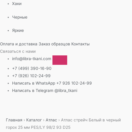
Хаки
Черные
Яркие
Оплата и доставка
Заказ образцов
Контакты
Связаться с нами
info@libra-tkani.com
+7 (499) 390-16-90
+7 (926) 102-24-99
Написать в WhatsApp
+7 926 102-24-99
Написать в Telegram
@libra_tkani
Перейти
к
содержимому
Главная
›
Каталог
›
Атлас
›
Атлас стрейч Белый в черный
горох 25 мм PES/LY 98/2 93 D25