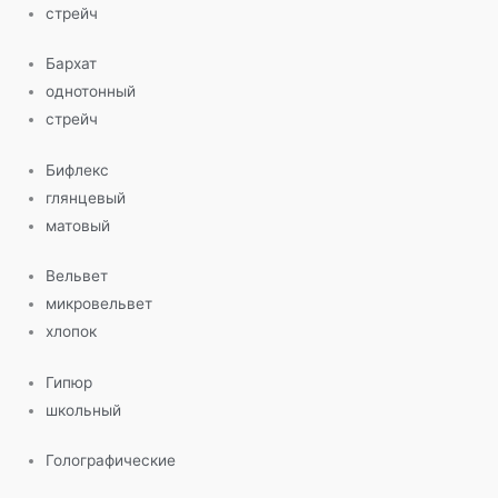
стрейч
Бархат
однотонный
стрейч
Бифлекс
глянцевый
матовый
Вельвет
микровельвет
хлопок
Гипюр
школьный
Голографические