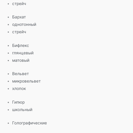
стрейч
Бархат
однотонный
стрейч
Бифлекс
глянцевый
матовый
Вельвет
микровельвет
хлопок
Гипюр
школьный
Голографические