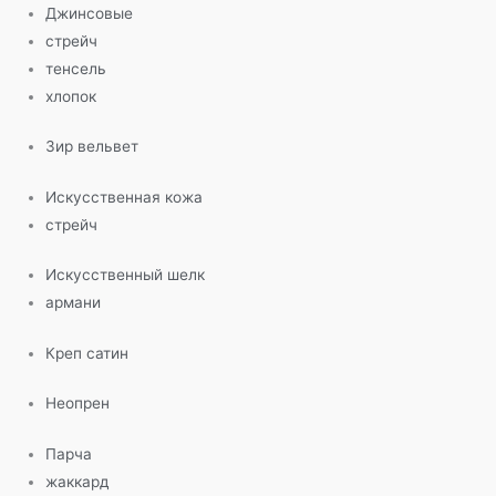
Джинсовые
стрейч
тенсель
хлопок
Зир вельвет
Искусственная кожа
стрейч
Искусственный шелк
армани
Креп сатин
Неопрен
Парча
жаккард