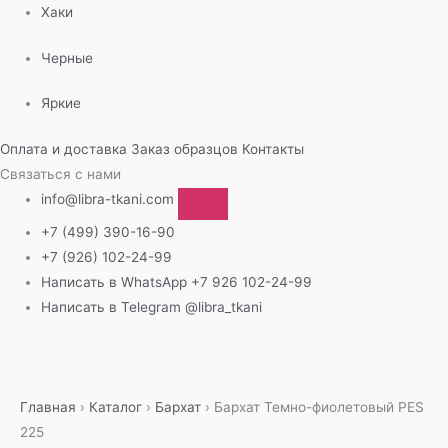
Хаки
Черные
Яркие
Оплата и доставка
Заказ образцов
Контакты
Связаться с нами
info@libra-tkani.com
+7 (499) 390-16-90
+7 (926) 102-24-99
Написать в WhatsApp
+7 926 102-24-99
Написать в Telegram
@libra_tkani
Перейти
к
содержимому
Главная
›
Каталог
›
Бархат
›
Бархат Темно-фиолетовый PES
225