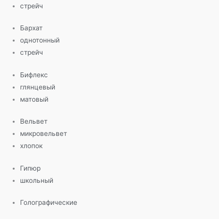
стрейч
Бархат
однотонный
стрейч
Бифлекс
глянцевый
матовый
Вельвет
микровельвет
хлопок
Гипюр
школьный
Голографические