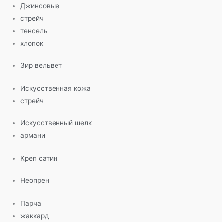
Джинсовые
стрейч
тенсель
хлопок
Зир вельвет
Искусственная кожа
стрейч
Искусственный шелк
армани
Креп сатин
Неопрен
Парча
жаккард