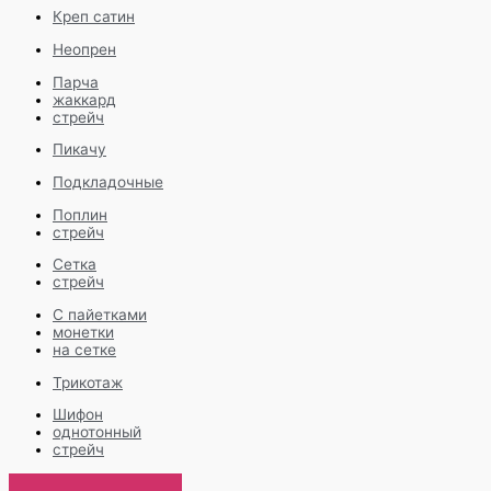
Креп сатин
Неопрен
Парча
жаккард
стрейч
Пикачу
Подкладочные
Поплин
стрейч
Сетка
стрейч
С пайетками
монетки
на сетке
Трикотаж
Шифон
однотонный
стрейч