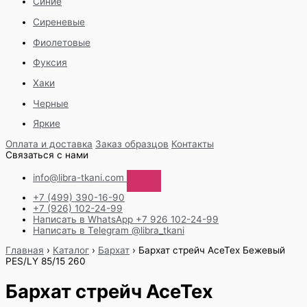
Синие
Сиреневые
Фиолетовые
Фуксия
Хаки
Черные
Яркие
Оплата и доставка
Заказ образцов
Контакты
Связаться с нами
info@libra-tkani.com
+7 (499) 390-16-90
+7 (926) 102-24-99
Написать в WhatsApp
+7 926 102-24-99
Написать в Telegram
@libra_tkani
Перейти
Главная
›
Каталог
›
Бархат
›
Бархат стрейч AceTex Бежевый
к
PES/LY 85/15 260
содержимому
Бархат стрейч AceTex