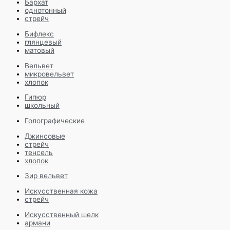
Бархат
однотонный
стрейч
Бифлекс
глянцевый
матовый
Вельвет
микровельвет
хлопок
Гипюр
школьный
Голографические
Джинсовые
стрейч
тенсель
хлопок
Зир вельвет
Искусственная кожа
стрейч
Искусственный шелк
армани