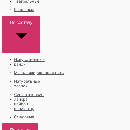
Театральные
Школьные
По составу
Искусственные
район
Металлизированная нить
Натуральные
хлопок
Синтетические
лайкра
нейлон
полиэстер
Смесовые
По стране