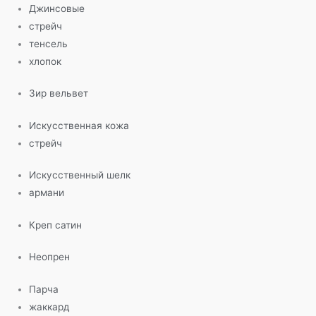
Джинсовые
стрейч
тенсель
хлопок
Зир вельвет
Искусственная кожа
стрейч
Искусственный шелк
армани
Креп сатин
Неопрен
Парча
жаккард