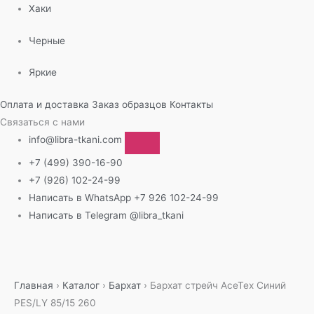
Хаки
Черные
Яркие
Оплата и доставка
Заказ образцов
Контакты
Связаться с нами
info@libra-tkani.com
+7 (499) 390-16-90
+7 (926) 102-24-99
Написать в WhatsApp
+7 926 102-24-99
Написать в Telegram
@libra_tkani
Перейти
к
содержимому
Главная
›
Каталог
›
Бархат
›
Бархат стрейч AceTex Синий
PES/LY 85/15 260