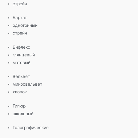
стрейч
Бархат
однотонный
стрейч
Бифлекс
глянцевый
матовый
Вельвет
микровельвет
хлопок
Гипюр
школьный
Голографические