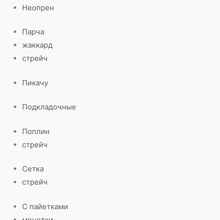
Неопрен
Парча
жаккард
стрейч
Пикачу
Подкладочные
Поплин
стрейч
Сетка
стрейч
С пайетками
монетки