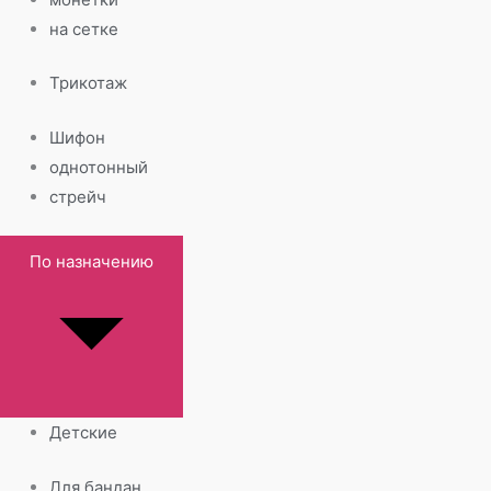
на сетке
Трикотаж
Шифон
однотонный
стрейч
По назначению
Детские
Для бандан