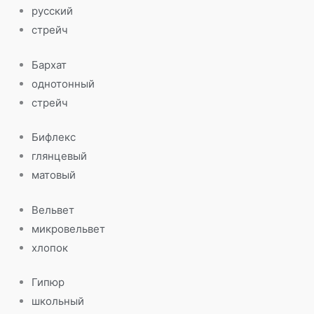
русский
стрейч
Бархат
однотонный
стрейч
Бифлекс
глянцевый
матовый
Вельвет
микровельвет
хлопок
Гипюр
школьный