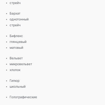
стрейч
Бархат
однотонный
стрейч
Бифлекс
глянцевый
матовый
Вельвет
микровельвет
хлопок
Гипюр
школьный
Голографические