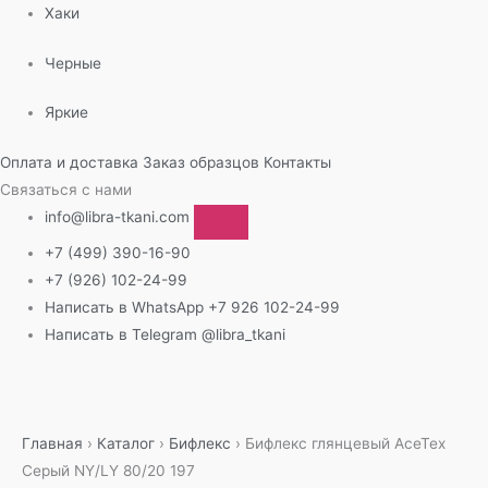
Хаки
Черные
Яркие
Оплата и доставка
Заказ образцов
Контакты
Связаться с нами
info@libra-tkani.com
+7 (499) 390-16-90
+7 (926) 102-24-99
Написать в WhatsApp
+7 926 102-24-99
Написать в Telegram
@libra_tkani
Перейти
к
содержимому
Главная
›
Каталог
›
Бифлекс
›
Бифлекс глянцевый AceTex
Серый NY/LY 80/20 197