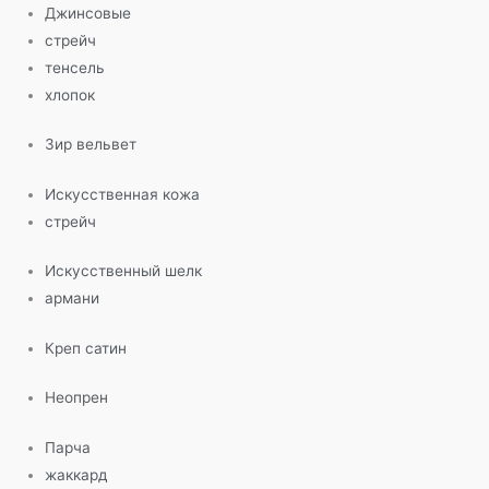
Джинсовые
стрейч
тенсель
хлопок
Зир вельвет
Искусственная кожа
стрейч
Искусственный шелк
армани
Креп сатин
Неопрен
Парча
жаккард