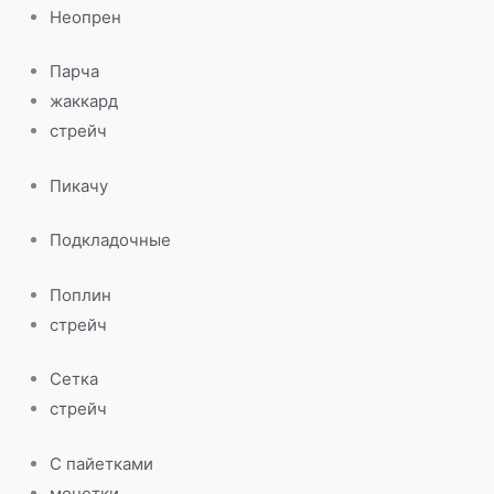
Неопрен
Парча
жаккард
стрейч
Пикачу
Подкладочные
Поплин
стрейч
Сетка
стрейч
С пайетками
монетки