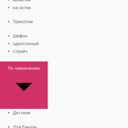
на сетке
Трикотаж
Шифон
однотонный
стрейч
По назначению
Детские
Для бандан