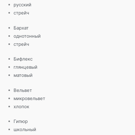
русский
стрейч
Бархат
однотонный
стрейч
Бифлекс
глянцевый
матовый
Вельвет
микровельвет
хлопок
Гипюр
школьный