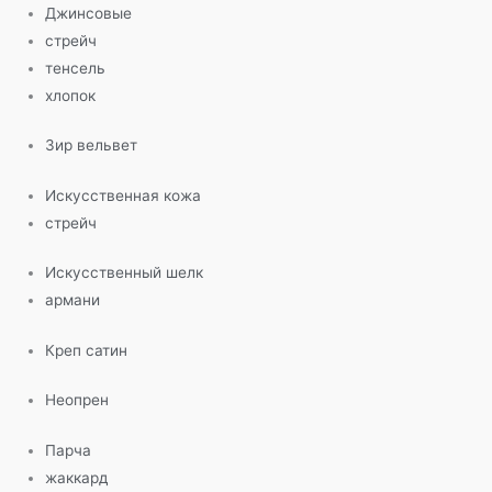
Джинсовые
стрейч
тенсель
хлопок
Зир вельвет
Искусственная кожа
стрейч
Искусственный шелк
армани
Креп сатин
Неопрен
Парча
жаккард