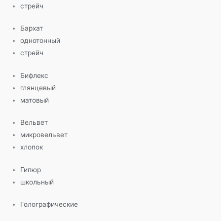
стрейч
Бархат
однотонный
стрейч
Бифлекс
глянцевый
матовый
Вельвет
микровельвет
хлопок
Гипюр
школьный
Голографические