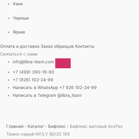
Хаки
Черные
Яркие
Оплата и доставка
Заказ образцов
Контакты
Связаться с нами
info@libra-tkani.com
+7 (499) 390-16-90
+7 (926) 102-24-99
Написать в WhatsApp
+7 926 102-24-99
Написать в Telegram
@libra_tkani
Перейти
к
содержимому
Главная
›
Каталог
›
Бифлекс
›
Бифлекс матовый AceTex
Темно-серый NY/LY 80/20 195