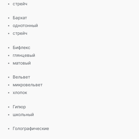
стрейч
Бархат
однотонный
стрейч
Бифлекс
глянцевый
матовый
Вельвет
микровельвет
хлопок
Гипюр
школьный
Голографические