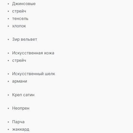
Джинсовые
стрейч
тенсель
хлопок
Зир вельвет
Искусственная кожа
стрейч
Искусственный шелк
армани
Креп сатин
Неопрен
Парча
жаккард