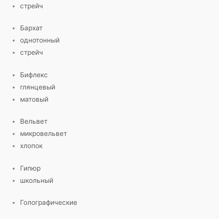
стрейч
Бархат
однотонный
стрейч
Бифлекс
глянцевый
матовый
Вельвет
микровельвет
хлопок
Гипюр
школьный
Голографические