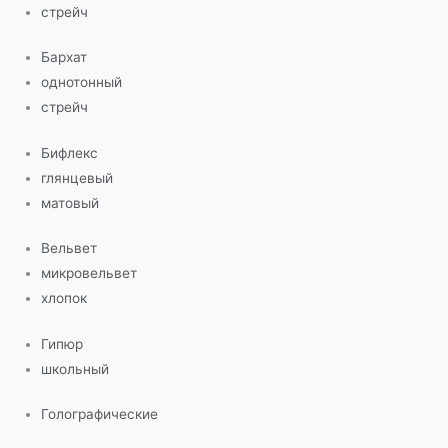
стрейч
Бархат
однотонный
стрейч
Бифлекс
глянцевый
матовый
Вельвет
микровельвет
хлопок
Гипюр
школьный
Голографические