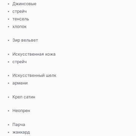
Джинсовые
стрейч
тенсель
хлопок
Зир вельвет
Искусственная кожа
стрейч
Искусственный шелк
армани
Креп сатин
Неопрен
Парча
жаккард