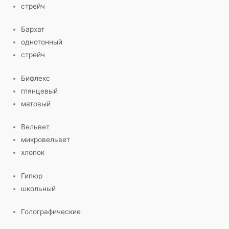
стрейч
Бархат
однотонный
стрейч
Бифлекс
глянцевый
матовый
Вельвет
микровельвет
хлопок
Гипюр
школьный
Голографические