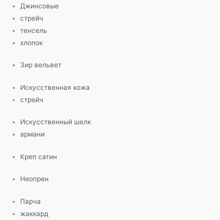
Джинсовые
стрейч
тенсель
хлопок
Зир вельвет
Искусственная кожа
стрейч
Искусственный шелк
армани
Креп сатин
Неопрен
Парча
жаккард