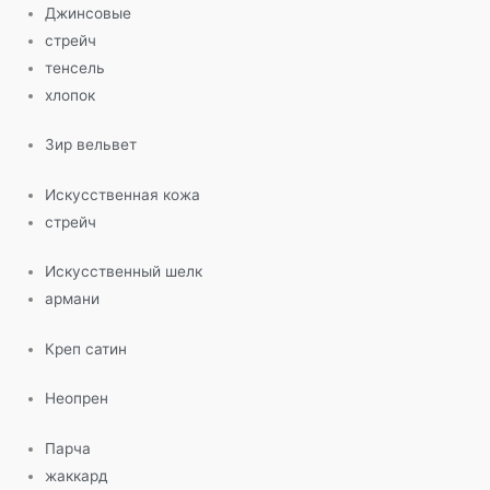
Джинсовые
стрейч
тенсель
хлопок
Зир вельвет
Искусственная кожа
стрейч
Искусственный шелк
армани
Креп сатин
Неопрен
Парча
жаккард