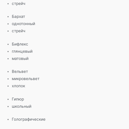
стрейч
Бархат
однотонный
стрейч
Бифлекс
глянцевый
матовый
Вельвет
микровельвет
хлопок
Гипюр
школьный
Голографические