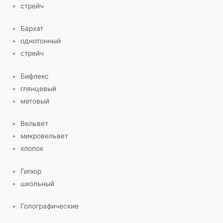
стрейч
Бархат
однотонный
стрейч
Бифлекс
глянцевый
матовый
Вельвет
микровельвет
хлопок
Гипюр
школьный
Голографические