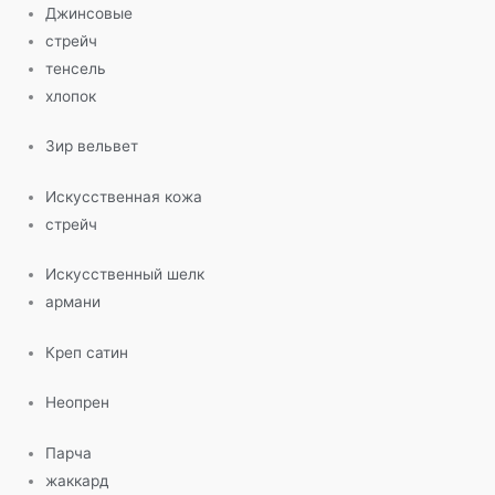
Джинсовые
стрейч
тенсель
хлопок
Зир вельвет
Искусственная кожа
стрейч
Искусственный шелк
армани
Креп сатин
Неопрен
Парча
жаккард