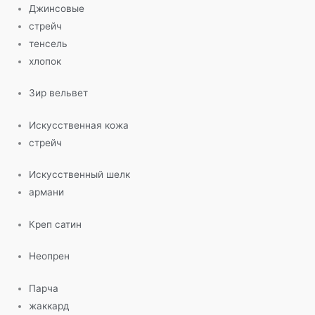
Джинсовые
стрейч
тенсель
хлопок
Зир вельвет
Искусственная кожа
стрейч
Искусственный шелк
армани
Креп сатин
Неопрен
Парча
жаккард