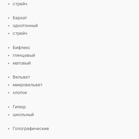
стрейч
Бархат
однотонный
стрейч
Бифлекс
глянцевый
матовый
Вельвет
микровельвет
хлопок
Гипюр
школьный
Голографические