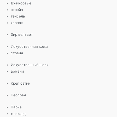
Джинсовые
стрейч
тенсель
хлопок
Зир вельвет
Искусственная кожа
стрейч
Искусственный шелк
армани
Креп сатин
Неопрен
Парча
жаккард