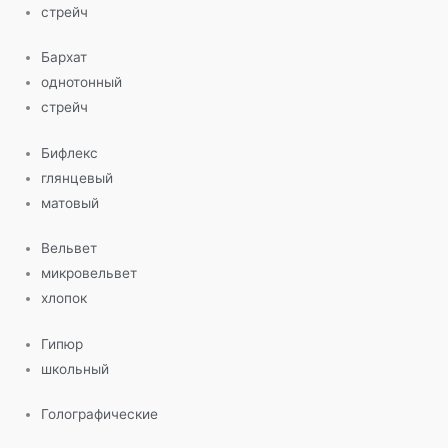
стрейч
Бархат
однотонный
стрейч
Бифлекс
глянцевый
матовый
Вельвет
микровельвет
хлопок
Гипюр
школьный
Голографические