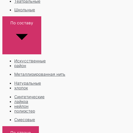
Театральные
Школьные
По составу
Искусственные
район
Металлизированная нить
Натуральные
хлопок
Синтетические
лайкра
нейлон
полиэстер
Смесовые
По стране