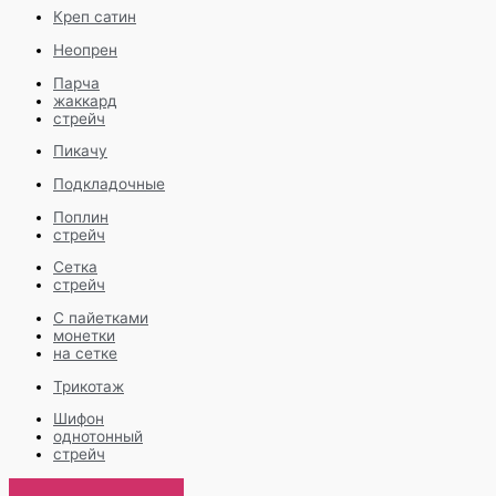
Креп сатин
Неопрен
Парча
жаккард
стрейч
Пикачу
Подкладочные
Поплин
стрейч
Сетка
стрейч
С пайетками
монетки
на сетке
Трикотаж
Шифон
однотонный
стрейч