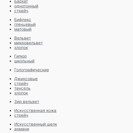
Бархат
однотонный
стрейч
Бифлекс
глянцевый
матовый
Вельвет
микровельвет
хлопок
Гипюр
школьный
Голографические
Джинсовые
стрейч
тенсель
хлопок
Зир вельвет
Искусственная кожа
стрейч
Искусственный шелк
армани