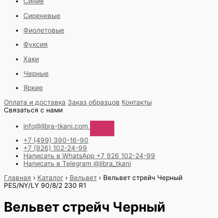
Синие
Сиреневые
Фиолетовые
Фуксия
Хаки
Черные
Яркие
Оплата и доставка
Заказ образцов
Контакты
Связаться с нами
info@libra-tkani.com
+7 (499) 390-16-90
+7 (926) 102-24-99
Написать в WhatsApp
+7 926 102-24-99
Написать в Telegram
@libra_tkani
Перейти
Главная
›
Каталог
›
Вельвет
›
Вельвет стрейч Черный
к
PES/NY/LY 90/8/2 230 R1
содержимому
Вельвет стрейч Черный