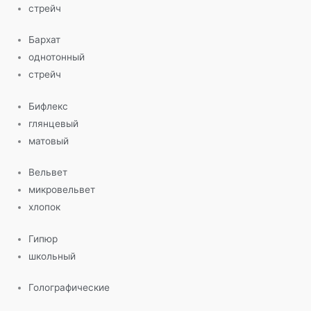
стрейч
Бархат
однотонный
стрейч
Бифлекс
глянцевый
матовый
Вельвет
микровельвет
хлопок
Гипюр
школьный
Голографические