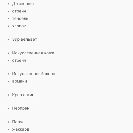
Джинсовые
стрейч
тенсель
хлопок
Зир вельвет
Искусственная кожа
стрейч
Искусственный шелк
армани
Креп сатин
Неопрен
Парча
жаккард