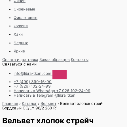
Синие
Сиреневые
Фиолетовые
Фуксия
Хаки
Черные
Яркие
Оплата и доставка
Заказ образцов
Контакты
Связаться с нами
info@libra-tkani.com
+7 (499) 390-16-90
+7 (926) 102-24-99
Написать в WhatsApp
+7 926 102-24-99
Написать в Telegram
@libra_tkani
Перейти
Главная
›
Каталог
›
Вельвет
›
Вельвет хлопок стрейч
к
Бордовый CO/LY 98/2 280 R1
содержимому
Вельвет хлопок стрейч