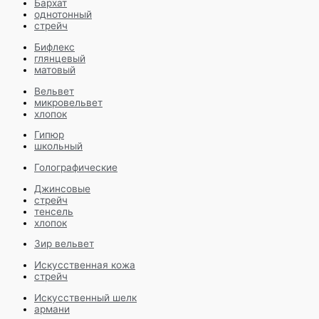
Бархат
однотонный
стрейч
Бифлекс
глянцевый
матовый
Вельвет
микровельвет
хлопок
Гипюр
школьный
Голографические
Джинсовые
стрейч
тенсель
хлопок
Зир вельвет
Искусственная кожа
стрейч
Искусственный шелк
армани