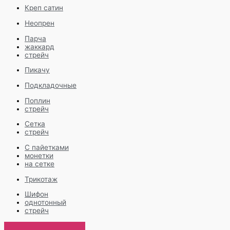
Креп сатин
Неопрен
Парча
жаккард
стрейч
Пикачу
Подкладочные
Поплин
стрейч
Сетка
стрейч
С пайетками
монетки
на сетке
Трикотаж
Шифон
однотонный
стрейч