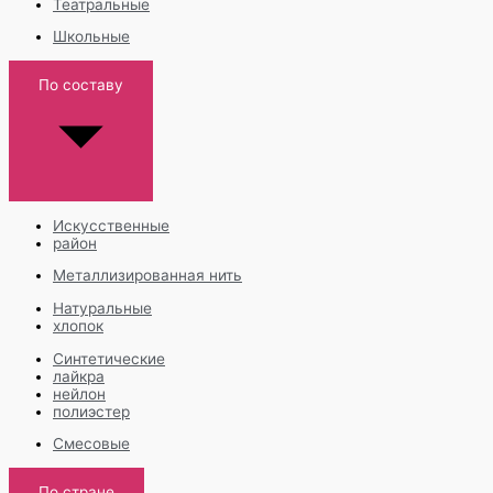
Театральные
Школьные
По составу
Искусственные
район
Металлизированная нить
Натуральные
хлопок
Синтетические
лайкра
нейлон
полиэстер
Смесовые
По стране