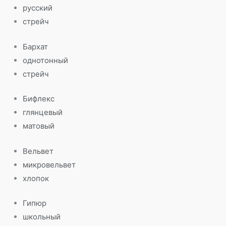
русский
стрейч
Бархат
однотонный
стрейч
Бифлекс
глянцевый
матовый
Вельвет
микровельвет
хлопок
Гипюр
школьный