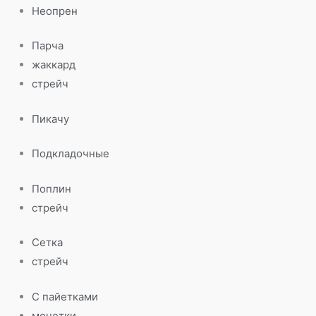
Неопрен
Парча
жаккард
стрейч
Пикачу
Подкладочные
Поплин
стрейч
Сетка
стрейч
С пайетками
монетки