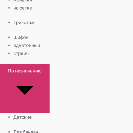
на сетке
Трикотаж
Шифон
однотонный
стрейч
По назначению
Детские
Для бандан