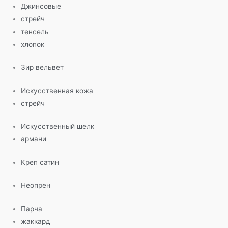
Джинсовые
стрейч
тенсель
хлопок
Зир вельвет
Искусственная кожа
стрейч
Искусственный шелк
армани
Креп сатин
Неопрен
Парча
жаккард