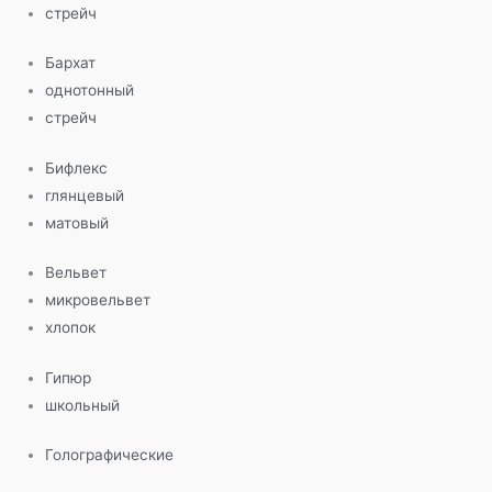
стрейч
Бархат
однотонный
стрейч
Бифлекс
глянцевый
матовый
Вельвет
микровельвет
хлопок
Гипюр
школьный
Голографические