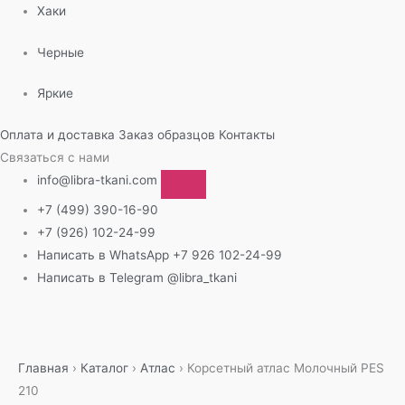
Хаки
Черные
Яркие
Оплата и доставка
Заказ образцов
Контакты
Связаться с нами
info@libra-tkani.com
+7 (499) 390-16-90
+7 (926) 102-24-99
Написать в WhatsApp
+7 926 102-24-99
Написать в Telegram
@libra_tkani
Перейти
к
содержимому
Главная
›
Каталог
›
Атлас
›
Корсетный атлас Молочный PES
210