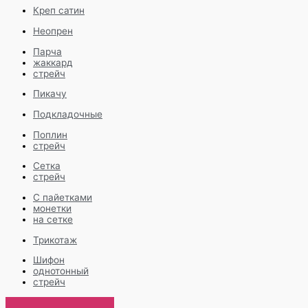
Креп сатин
Неопрен
Парча
жаккард
стрейч
Пикачу
Подкладочные
Поплин
стрейч
Сетка
стрейч
С пайетками
монетки
на сетке
Трикотаж
Шифон
однотонный
стрейч