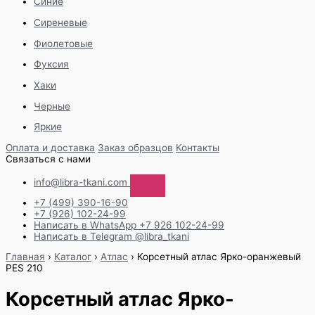
Синие
Сиреневые
Фиолетовые
Фуксия
Хаки
Черные
Яркие
Оплата и доставка
Заказ образцов
Контакты
Связаться с нами
info@libra-tkani.com
+7 (499) 390-16-90
+7 (926) 102-24-99
Написать в WhatsApp
+7 926 102-24-99
Написать в Telegram
@libra_tkani
Перейти
Главная
›
Каталог
›
Атлас
›
Корсетный атлас Ярко-оранжевый
к
PES 210
содержимому
Корсетный атлас Ярко-