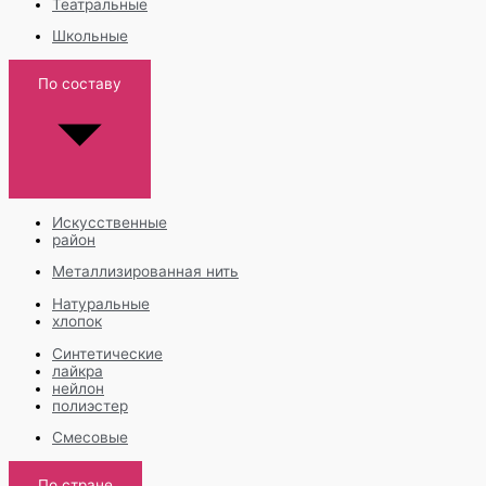
Театральные
Школьные
По составу
Искусственные
район
Металлизированная нить
Натуральные
хлопок
Синтетические
лайкра
нейлон
полиэстер
Смесовые
По стране