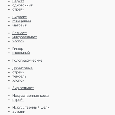
Бархат
однотонный
стрейч
Бифлекс
глянцевый
матовый
Вельвет
микровельвет
хлопок
Гипюр
школьный
Голографические
Джинсовые
стрейч
тенсель
хлопок
Зир вельвет
Искусственная кожа
стрейч
Искусственный шелк
армани