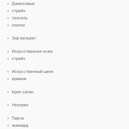
Джинсовые
стрейч
тенсель
хлопок
Зир вельвет
Искусственная кожа
стрейч
Искусственный шелк
армани
Креп сатин
Неопрен
Парча
жаккард