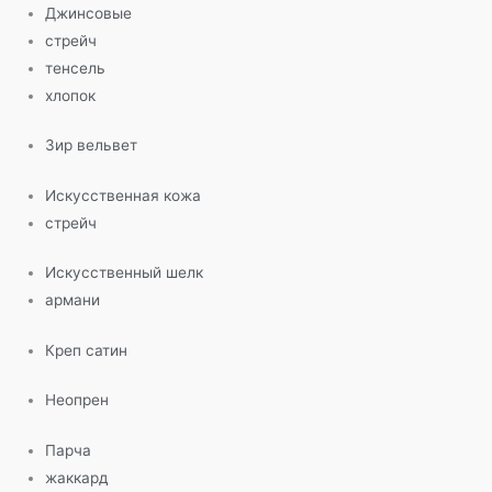
Джинсовые
стрейч
тенсель
хлопок
Зир вельвет
Искусственная кожа
стрейч
Искусственный шелк
армани
Креп сатин
Неопрен
Парча
жаккард