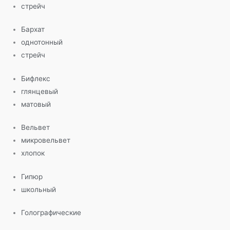
стрейч
Бархат
однотонный
стрейч
Бифлекс
глянцевый
матовый
Вельвет
микровельвет
хлопок
Гипюр
школьный
Голографические