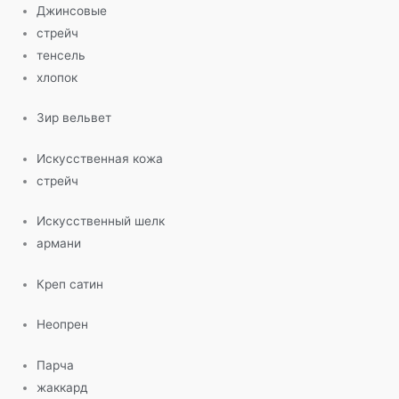
Джинсовые
стрейч
тенсель
хлопок
Зир вельвет
Искусственная кожа
стрейч
Искусственный шелк
армани
Креп сатин
Неопрен
Парча
жаккард