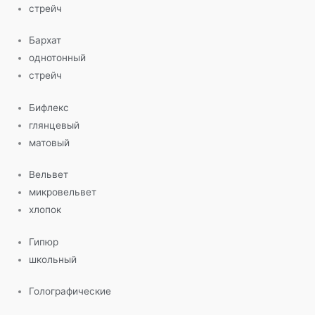
стрейч
Бархат
однотонный
стрейч
Бифлекс
глянцевый
матовый
Вельвет
микровельвет
хлопок
Гипюр
школьный
Голографические