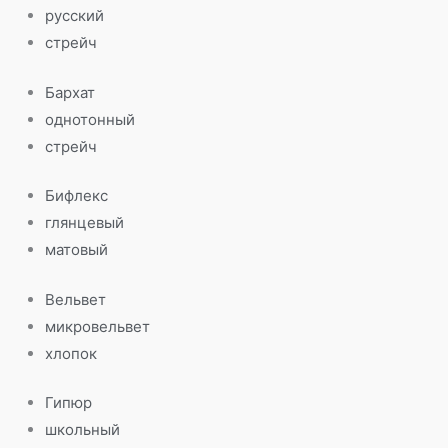
русский
стрейч
Бархат
однотонный
стрейч
Бифлекс
глянцевый
матовый
Вельвет
микровельвет
хлопок
Гипюр
школьный