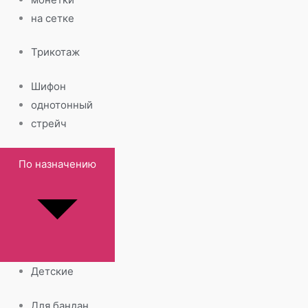
на сетке
Трикотаж
Шифон
однотонный
стрейч
По назначению
Детские
Для бандан