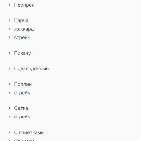
Неопрен
Парча
жаккард
стрейч
Пикачу
Подкладочные
Поплин
стрейч
Сетка
стрейч
С пайетками
монетки